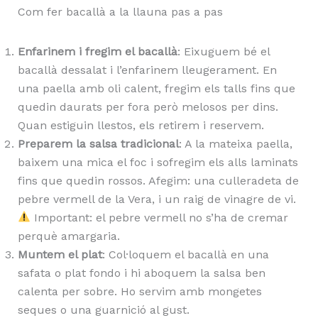
Com fer bacallà a la llauna pas a pas
Enfarinem i fregim el bacallà
: Eixuguem bé el
bacallà dessalat i l’enfarinem lleugerament. En
una paella amb oli calent, fregim els talls fins que
quedin daurats per fora però melosos per dins.
Quan estiguin llestos, els retirem i reservem.
Preparem la salsa tradicional
: A la mateixa paella,
baixem una mica el foc i sofregim els alls laminats
fins que quedin rossos. Afegim: una culleradeta de
pebre vermell de la Vera, i un raig de vinagre de vi.
Important: el pebre vermell no s’ha de cremar
perquè amargaria.
Muntem el plat
: Col·loquem el bacallà en una
safata o plat fondo i hi aboquem la salsa ben
calenta per sobre. Ho servim amb mongetes
seques o una guarnició al gust.