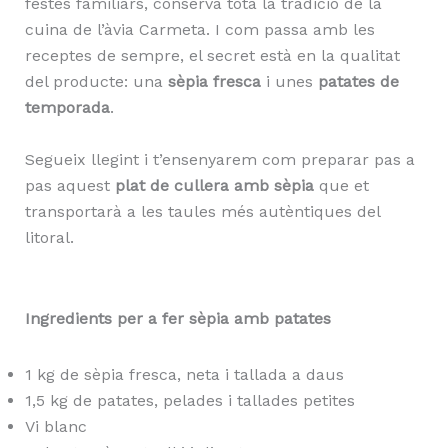
festes familiars, conserva tota la tradició de la
cuina de l’àvia Carmeta. I com passa amb les
receptes de sempre, el secret està en la qualitat
del producte: una
sèpia fresca
i unes
patates de
temporada
.
Segueix llegint i t’ensenyarem com preparar pas a
pas aquest
plat de cullera amb sèpia
que et
transportarà a les taules més autèntiques del
litoral.
Ingredients per a fer sèpia amb patates
1 kg de sèpia fresca, neta i tallada a daus
1,5 kg de patates, pelades i tallades petites
Vi blanc