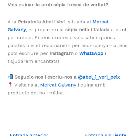
Vols cuinar-la amb sèpia fresca de veritat?
A la
Peixateria Abel i Veri
, situada al
Mercat
Galvany
, et preparem la
sèpia neta i tallada
a punt
per cuinar. Si tens dubtes o vols saber quines
patates o vi et recomanem per acompanyar-la, ens
pots escriure per
Instagram
o
WhatsApp
i
t’ajudarem encantats!
Segueix-nos i escriu-nos a
@abel_i_veri_peix
Visita’ns al
Mercat Galvany
i cuina amb
producte del bo i millor.
←
Entrada anterior
Entrada siguiente
→