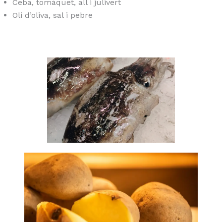
Ceba, tomàquet, all i julivert
Oli d’oliva, sal i pebre