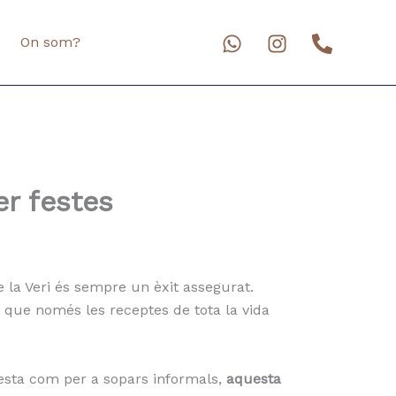
On som?
er festes
 la Veri és sempre un èxit assegurat.
s que només les receptes de tota la vida
 festa com per a sopars informals,
aquesta