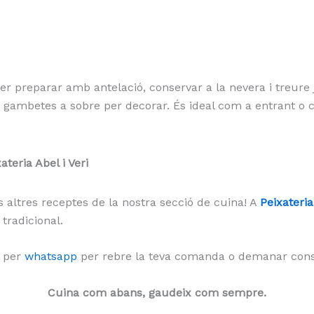
er preparar amb antelació, conservar a la nevera i treure
mbetes a sobre per decorar. És ideal com a entrant o com
teria Abel i Veri
es altres receptes de la nostra secció de cuina! A
Peixateria
tradicional.
s per
whatsapp
per rebre la teva comanda o demanar consel
Cuina com abans, gaudeix com sempre.