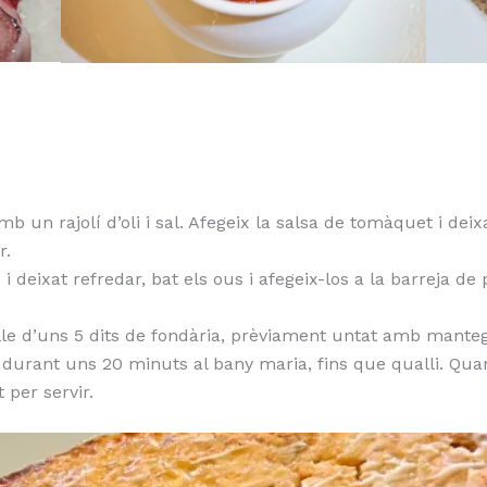
mb un rajolí d’oli i sal. Afegeix la salsa de tomàquet i de
r.
c i deixat refredar, bat els ous i afegeix-los a la barreja 
lle d’uns 5 dits de fondària, prèviament untat amb manteg
n durant uns 20 minuts al bany maria, fins que qualli. Quan 
 per servir.