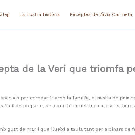
àleg
La nostra història
Receptes de l’àvia Carmeta
cepta de la Veri que triomfa p
especials per compartir amb la família, el
pastís de peix
de
 fàcil de preparar, sinó que té aquell toc casolà i saboró
amb gust de mar i que llueixi a taula tant per a dinars de