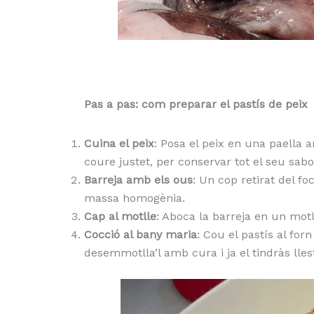
Pas a pas: com preparar el pastís de peix
Cuina el peix
: Posa el peix en una paella a
coure justet, per conservar tot el seu sabo
Barreja amb els ous
: Un cop retirat del fo
massa homogènia.
Cap al motlle
: Aboca la barreja en un mot
Cocció al bany maria
: Cou el pastís al for
desemmotlla’l amb cura i ja el tindràs llest