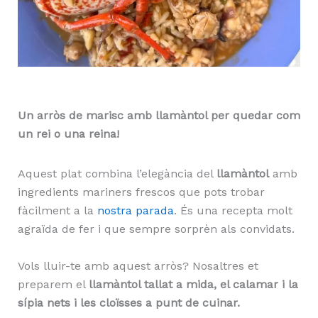
Un arròs de marisc amb llamàntol per quedar com
un rei o una reina!
Aquest plat combina l’elegància del
llamàntol
amb
ingredients mariners frescos que pots trobar
fàcilment a la
nostra parada
. És una recepta molt
agraïda de fer i que sempre sorprèn als convidats.
Vols lluir-te amb aquest arròs? Nosaltres et
preparem el
llamàntol tallat a mida, el calamar i la
sípia nets i les cloïsses a punt de cuinar.