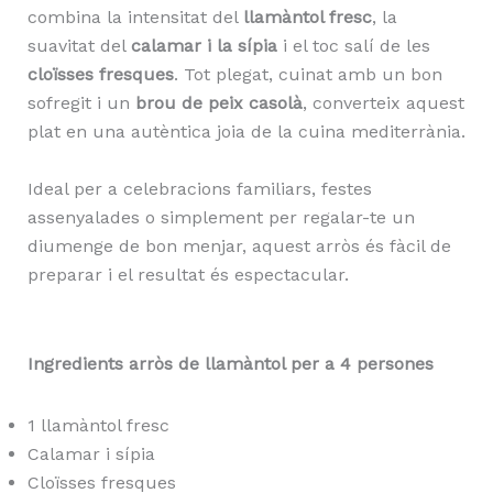
combina la intensitat del
llamàntol fresc
, la
suavitat del
calamar i la sípia
i el toc salí de les
cloïsses fresques
. Tot plegat, cuinat amb un bon
sofregit i un
brou de peix casolà
, converteix aquest
plat en una autèntica joia de la cuina mediterrània.
Ideal per a celebracions familiars, festes
assenyalades o simplement per regalar-te un
diumenge de bon menjar, aquest arròs és fàcil de
preparar i el resultat és espectacular.
Ingredients arròs de llamàntol per a 4 persones
1 llamàntol fresc
Calamar i sípia
Cloïsses fresques