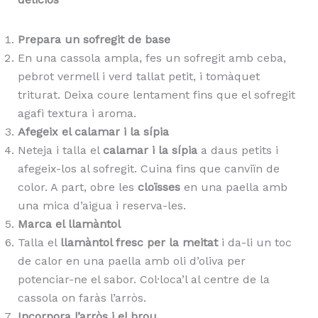
Prepara un sofregit de base
En una cassola ampla, fes un sofregit amb ceba,
pebrot vermell i verd tallat petit, i tomàquet
triturat. Deixa coure lentament fins que el sofregit
agafi textura i aroma.
Afegeix el calamar i la sípia
Neteja i talla el
calamar i la sípia
a daus petits i
afegeix-los al sofregit. Cuina fins que canviïn de
color. A part, obre les
cloïsses
en una paella amb
una mica d’aigua i reserva-les.
Marca el llamàntol
Talla el
llamàntol fresc per la meitat
i da-li un toc
de calor en una paella amb oli d’oliva per
potenciar-ne el sabor. Col·loca’l al centre de la
cassola on faràs l’arròs.
Incorpora l’arròs i el brou