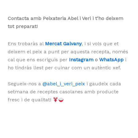
Contacta amb Peixateria Abel i Veri i t’ho deixem
tot preparat!
Ens trobaràs al
Mercat Galvany
, i si vols que et
deixem el peix a punt per aquesta recepta, només
cal que ens escriguis per
Instagram
o
WhatsApp
i
ho tindràs llest per cuinar com un autèntic xef.
Segueix-nos a
@abel_i_veri_peix
i gaudeix cada
setmana de receptes casolanes amb producte
fresc i de qualitat!