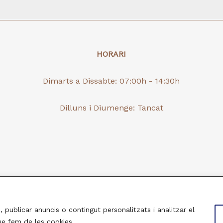
HORARI
Dimarts a Dissabte: 07:00h - 14:30h
Dilluns i Diumenge: Tancat
 1927 | Powered by
Bizital
Polítiques 
, publicar anuncis o contingut personalitzats i analitzar el
que fem de les cookies.