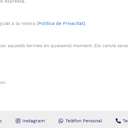
ió expressa.
ulat a la nostra [
Política de Privacitat
].
icar aquests termes en qualsevol moment. Els canvis seran 
com
p
Instagram
Telèfon Personal
Te