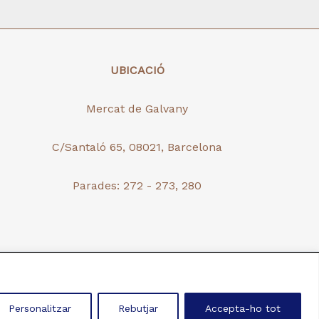
UBICACIÓ
Mercat de Galvany
C/Santaló 65, 08021, Barcelona
Parades: 272 - 273, 280
de Privacitat
&
Termes i Condicions
Personalitzar
Rebutjar
Accepta-ho tot