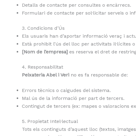
Detalls de contacte per consultes o encàrrecs.
Formulari de contacte per sol·licitar serveis o in
3. Condicions d’Ús
Els usuaris han d’aportar informació veraç i actu
Està prohibit l’ús del lloc per activitats il·lícite
[Nom de l’empresa]
es reserva el dret de restrin
4. Responsabilitat
Peixateria Abel i Veri
no es fa responsable de:
Errors tècnics o caigudes del sistema.
Mal ús de la informació per part de tercers.
Contingut de tercers (ex: mapes o valoracions ex
5. Propietat Intel·lectual
Tots els continguts d’aquest lloc (textos, imatges