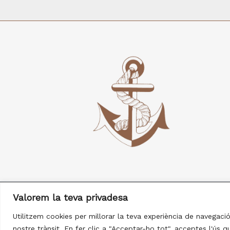
Valorem la teva privadesa
Copyright © 2026 Peixateria Abel & Veri desde
Utilitzem cookies per millorar la teva experiència de navegació
nostre trànsit. En fer clic a "Acceptar-ho tot", acceptes l'ús 